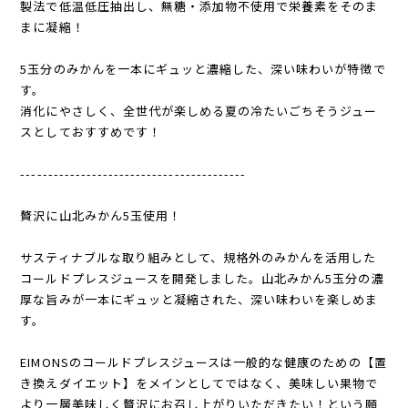
製法で低温低圧抽出し、無糖・添加物不使用で栄養素をそのま
まに凝縮！
5玉分のみかんを一本にギュッと濃縮した、深い味わいが特徴で
す。
消化にやさしく、全世代が楽しめる夏の冷たいごちそうジュー
スとしておすすめです！
-----------------------------------------
贅沢に山北みかん5玉使用！
サスティナブルな取り組みとして、規格外のみかんを活用した
コールドプレスジュースを開発しました。山北みかん5玉分の濃
厚な旨みが一本にギュッと凝縮された、深い味わいを楽しめま
す。
EIMONSのコールドプレスジュースは一般的な健康のための【置
き換えダイエット】をメインとしてではなく、美味しい果物で
より一層美味しく贅沢にお召し上がりいただきたい！という願